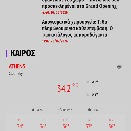
προσκεκλημένοι στο Grand Opening
4:40, 20/05/2026
Απογευματινά χειρουργεία: Τι θα
πληρώνουμε για κάθε επέμβαση. O
τιμοκατάλογος με παραδείγματα
11:02, 20/02/2024
ΚΑΙΡΟΣ
ATHENS
Clear Sky
°
34.8
°
C
34.2
°
33.4
31 %
8.5kmh
0 %
ΤΕ
ΠΕ
ΠΑ
ΣΑ
ΚΥ
34
°
36
°
36
°
37
°
36
°