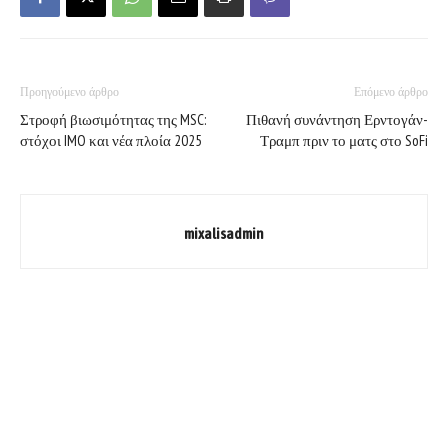
Προηγούμενο άρθρο
Επόμενο άρθρο
Στροφή βιωσιμότητας της MSC:
Πιθανή συνάντηση Ερντογάν-
στόχοι IMO και νέα πλοία 2025
Τραμπ πριν το ματς στο SoFi
mixalisadmin