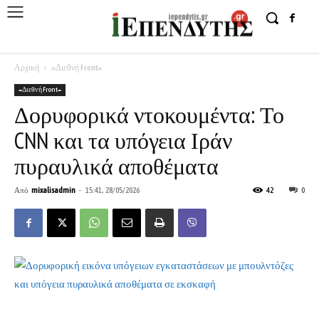
Αρχική
=Διεθνή Front=
=Διεθνή Front=
Δορυφορικά ντοκουμέντα: Το
CNN και τα υπόγεια Ιράν
πυραυλικά αποθέματα
Από
mixalisadmin
-
15:41, 28/05/2026
42
0