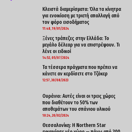
Κλειστά διαμερίσματα: Όλα τα κίνητρα
για ενοικίαση με τριετή απαλλαγή από
τον φόρο εισοδήματος
11:48, 19/01/2024
Ξένες τράπεζες στην Ελλάδα: Το
μεγάλο δέλεαρ για να επιστρέψουν. Τι
λένε οι ειδικοί
14:52, 05/07/2024
Τα τέσσερα πράγματα που πρέπει να
κάνετε αν κερδίσετε στο Τζόκερ
12:57, 30/08/2023
Ουράνιο: Αυτές είναι οι τρεις χώρες
που διαθέτουν το 50% των
αποθεμάτων του σπάνιου υλικού
10:24, 20/02/2024
Θεσσαλονίκη: Η Northern Star
εγκαινίασε νέο χώρο — πάνω από 300