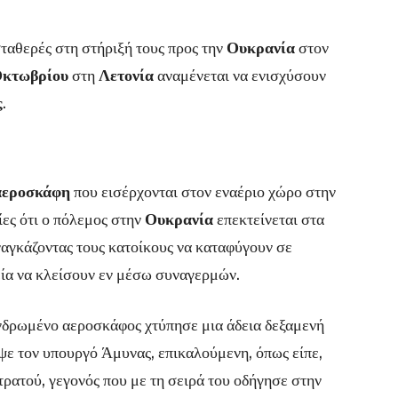
αθερές στη στήριξή τους προς την
Ουκρανία
στον
κτωβρίου
στη
Λετονία
αναμένεται να ενισχύσουν
ς
.
αεροσκάφη
που εισέρχονται στον εναέριο χώρο στην
ες ότι ο πόλεμος στην
Ουκρανία
επεκτείνεται στα
ναγκάζοντας τους κατοίκους να καταφύγουν σε
εία να κλείσουν εν μέσω συναγερμών.
νδρωμένο αεροσκάφος χτύπησε μια άδεια δεξαμενή
ε τον υπουργό Άμυνας, επικαλούμενη, όπως είπε,
ρατού, γεγονός που με τη σειρά του οδήγησε στην