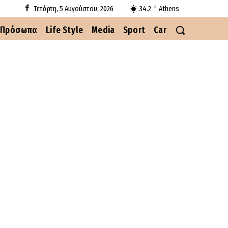
Τετάρτη, 5 Αυγούστου, 2026
34.2
Athens
C
Πρόσωπα
Life Style
Media
Sport
Car