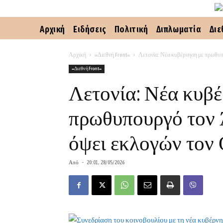
Αρχική
Ειδήσεις
Πολιτική
Διπλωματία
Διε
Αρχική
=Διεθνή Front=
Λετονία: Νέα κυβέρνηση με πρωθυπο
=Διεθνή Front=
Λετονία: Νέα κυβ
πρωθυπουργό τον 
όψει εκλογών τον
Από
-
20:01, 28/05/2026