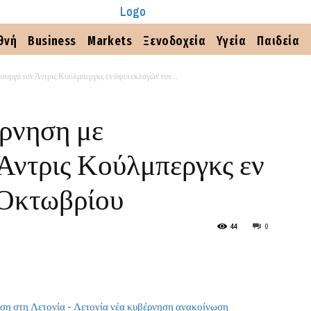
θνή
Business
Markets
Ξενοδοχεία
Υγεία
Παιδεία
υργό τον Άντρις Κούλμπεργκς εν όψει εκλογών τον...
έρνηση με
Άντρις Κούλμπεργκς εν
 Οκτωβρίου
44
0