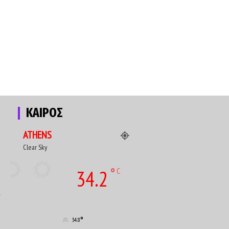
ΚΑΙΡΟΣ
ATHENS
Clear Sky
°
34.2
C
υ
°
34.8