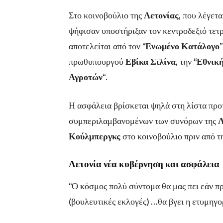
Στο κοινοβούλιο της
Λετονίας
, που λέγετ
ψήφισαν υποστήριξαν τον κεντροδεξιό τετ
αποτελείται από τον “
Ενωμένο Κατάλογο
πρωθυπουργού
Εβίκα Σιλίνα
, την “
Εθνικ
Αγροτών
“.
Η ασφάλεια βρίσκεται ψηλά στη λίστα προ
συμπεριλαμβανομένων των συνόρων της
Λ
Κούλμπεργκς
στο κοινοβούλιο πριν από τ
Λετονία νέα κυβέρνηση και ασφάλεια
“Ο κόσμος πολύ σύντομα θα μας πει εάν π
(βουλευτικές εκλογές) …θα βγει η ετυμηγορ