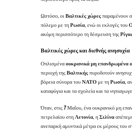
Ωστόσο, οι
Βαλτικές χώρες
παραμένουν στ
πόλεμο με τη
Ρωσία
, ενώ οι εκλογές του
Ο
ακόμη περισσότερο τη δέσμευση της
Ρίγα
Βαλτικές χώρες και διεθνής ανησυχία
Οπλισμένα
ουκρανικά μη επανδρωμένα 
περιοχή της
Βαλτικής
πυροδοτούν ανησυχί
βόρεια σύνορα του
ΝΑΤΟ
με τη
Ρωσία
, α
καταφύγια και τα σχολεία και τα νηπιαγωγ
Όταν, στις
7
Μαΐου, ένα ουκρανικό μη επα
πετρελαίου στη
Λετονία
, η
Σιλίνα
απέπεμψ
ανεπαρκή αμυντικά μέτρα εκ μέρους του στ