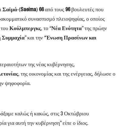
αι
Σαϊμά
-(
Saeima
)
66
από τους
96
βουλευτές που
ρακομματικό συνασπισμό πλειοψηφίας, ο οποίος
” του
Κούλμπεργκς
, το “
Νέα Ενότητα
” της πρώην
ή Συμμαχία
” και την “
Ένωση Πρασίνων και
τεραιοτήτων της νέας κυβέρνησης,
ετονίας
, της οικονομίας και της ενέργειας, δήλωσε ο
ην ψηφοφορία.
ράξαμε καλώς ή κακώς, στις 3 Οκτώβριου
ία για αυτή την κυβέρνηση” είπε ο ίδιος.