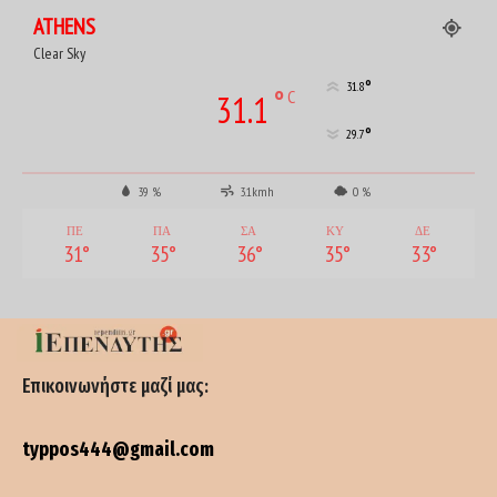
ATHENS
Clear Sky
°
31.8
°
C
31.1
°
29.7
39 %
3.1kmh
0 %
ΠΕ
ΠΑ
ΣΑ
ΚΥ
ΔΕ
31
°
35
°
36
°
35
°
33
°
Επικοινωνήστε μαζί μας:
typpos444@gmail.com