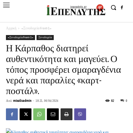
Αρχική
=Ξενοδοχεία Front-1=
=Ξενοδοχεία Front-1=
Ξενοδοχεία
Η Κάρπαθος διατηρεί
αυθεντικότητα και μαγεύει. Ο
τόπος προσφέρει σμαραγδένια
νερά και παραλίες «καρτ-
ποστάλ».
Από
mixalisadmin
-
18:21, 04/06/2026
82
0