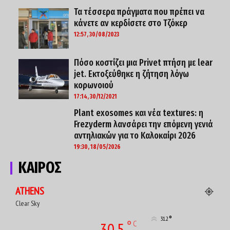
Τα τέσσερα πράγματα που πρέπει να
κάνετε αν κερδίσετε στο Τζόκερ
12:57, 30/08/2023
Πόσο κοστίζει μια Privet πτήση με lear
jet. Εκτοξεύθηκε η ζήτηση λόγω
κορωνoιού
17:14, 30/12/2021
Plant exosomes και νέα textures: η
Frezyderm λανσάρει την επόμενη γενιά
αντηλιακών για το Καλοκαίρι 2026
19:30, 18/05/2026
ΚΑΙΡΟΣ
ATHENS
Clear Sky
°
31.2
°
C
30.5