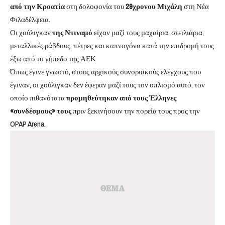
από την Κροατία
στη δολοφονία του
29χρονου Μιχάλη
στη Νέα
Φιλαδέλφεια.
Οι χούλιγκαν
της Ντιναμό
είχαν μαζί τους μαχαίρια, στειλιάρια,
μεταλλικές ράβδους, πέτρες και καπνογόνα κατά την επιδρομή τους
έξω από το γήπεδο της ΑΕΚ
Όπως έγινε γνωστό, στους αρχικούς συνοριακούς ελέγχους που
έγιναν, οι χούλιγκαν δεν έφεραν μαζί τους τον οπλισμό αυτό, τον
οποίο πιθανότατα
προμηθεύτηκαν από τους Έλληνες
«συνδέσμους» τους
πριν ξεκινήσουν την πορεία τους προς την
OPAP Arena.