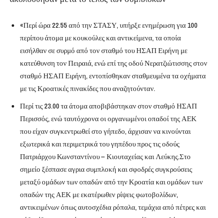
«Περί ώρα 22.55 από την ΣΤΑΣΥ, υπήρξε ενημέρωση για 100
περίπου άτομα με κουκούλες και αντικείμενα, τα οποία
εισήλθαν σε συρμό από τον σταθμό του ΗΣΑΠ Ειρήνη με
κατεύθυνση τον Πειραιά, ενώ επί της οδού Νερατζιώτισσης στον
σταθμό ΗΣΑΠ Ειρήνη, εντοπίσθηκαν σταθμευμένα τα οχήματα
με τις Κροατικές πινακίδες που αναζητούνταν.
Περί τις 23.00 τα άτομα αποβιβάστηκαν στον σταθμό ΗΣΑΠ
Περισσός, ενώ ταυτόχρονα οι οργανωμένοι οπαδοί της ΑΕΚ
που είχαν συγκεντρωθεί στο γήπεδο, άρχισαν να κινούνται
εξωτερικά και περιμετρικά του γηπέδου προς τις οδούς
Πατριάρχου Κωνσταντίνου – Κιουταχείας και Λεύκης.Στο
σημείο ξέσπασε αγρια συμπλοκή και σφοδρές συγκρούσεις
μεταξύ ομάδων των οπαδών από την Κροατία και ομάδων των
οπαδών της ΑΕΚ με εκατέρωθεν ρίψεις φωτοβολίδων,
αντικειμένων όπως αυτοσχέδια ρόπαλα, τεμάχια από πέτρες και