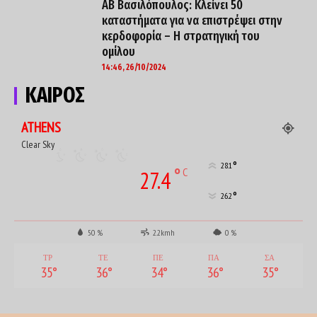
ΑΒ Βασιλόπουλος: Κλείνει 50
καταστήματα για να επιστρέψει στην
κερδοφορία – Η στρατηγική του
ομίλου
14:46, 26/10/2024
ΚΑΙΡΟΣ
ATHENS
Clear Sky
°
28.1
°
C
27.4
°
26.2
50 %
2.2kmh
0 %
ΤΡ
ΤΕ
ΠΕ
ΠΑ
ΣΑ
35
°
36
°
34
°
36
°
35
°