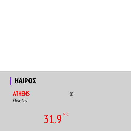
ΚΑΙΡΟΣ
ATHENS
Clear Sky
°
31.9
C