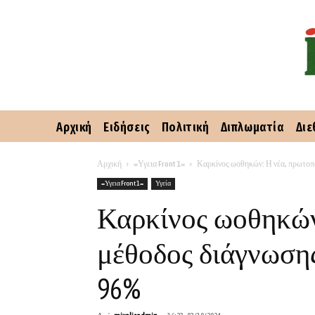
Αρχική
Ειδήσεις
Πολιτική
Διπλωματία
Διε
Αρχική
=Υγεια Front 1=
Καρκίνος ωοθηκών: Η νέα, πρωτοπο
=Υγεια Front 1=
Υγεία
Καρκίνος ωοθηκών
μέθοδος διάγνωσης
96%