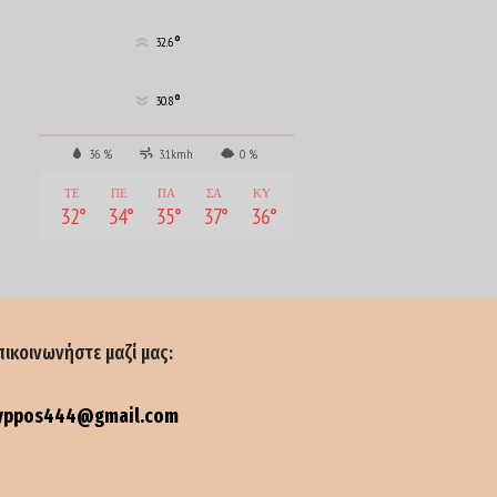
°
32.6
°
30.8
36 %
3.1kmh
0 %
ΤΕ
ΠΕ
ΠΑ
ΣΑ
ΚΥ
32
°
34
°
35
°
37
°
36
°
πικοινωνήστε μαζί μας:
yppos444@gmail.com