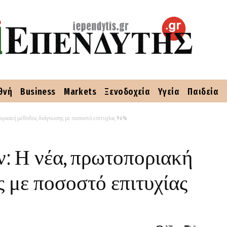
θνή
Business
Markets
Ξενοδοχεία
Υγεία
Παιδεία
ριακή μέθοδος διάγνωσης με ποσοστό επιτυχίας 96%
: Η νέα, πρωτοποριακή
 με ποσοστό επιτυχίας