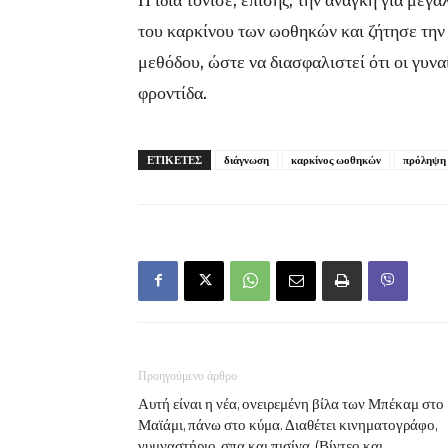
του καρκίνου των ωοθηκών και ζήτησε την
μεθόδου, ώστε να διασφαλιστεί ότι οι γυν
φροντίδα.
ΕΤΙΚΕΤΕΣ
διάγνωση
καρκίνος ωοθηκών
πρόληψη
Προηγούμενο άρθρο
Αυτή είναι η νέα, ονειρεμένη βίλα των Μπέκαμ στο
Μαϊάμι, πάνω στο κύμα. Διαθέτει κινηματογράφο,
γυμναστήριο, σπα και πισίνα. (Βίντεο και