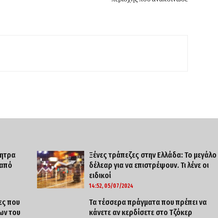
νητρα
Ξένες τράπεζες στην Ελλάδα: Το μεγάλο
 από
δέλεαρ για να επιστρέψουν. Τι λένε οι
ειδικοί
14:52, 05/07/2024
ες που
Τα τέσσερα πράγματα που πρέπει να
ων του
κάνετε αν κερδίσετε στο Τζόκερ