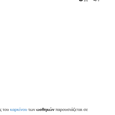
171
0
ς του
καρκίνου
των
ωοθηκών
παρουσιάζεται σε