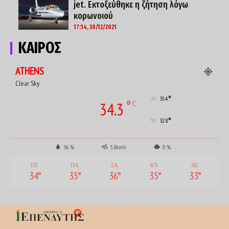
jet. Εκτοξεύθηκε η ζήτηση λόγω
κορωνoιού
17:14, 30/12/2021
ΚΑΙΡΟΣ
ATHENS
Clear Sky
°
35.4
°
C
34.3
°
32.8
36 %
5.8kmh
0 %
ΠΕ
ΠΑ
ΣΑ
ΚΥ
ΔΕ
34
°
35
°
36
°
35
°
33
°