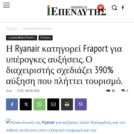
Αρχική
=-Latest News1 Front-=
=-Latest News1 Front-=
Ειδήσεις
Η Ryanair κατηγορεί Fraport για
υπέρογκες αυξήσεις. Ο
διαχειριστής σχεδιάζει 390%
αύξηση που πλήττει τουρισμό.
Από
-
22:01, 04/06/2026
31
0