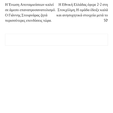
Η Ένωση Αποταμιεύσεων καλεί
Η Εθνική Ελλάδας έφερε 2-2 στη
σε άμεσο επαναπροσανατολισμό.
Στοκχόλμη, Η ομάδα έδειξε καλά
Ο Γιάννης Στουρνάρας ζητά
και ανησυχητικά στοιχεία μετά το
περισσότερες επενδύσεις τώρα.
50′