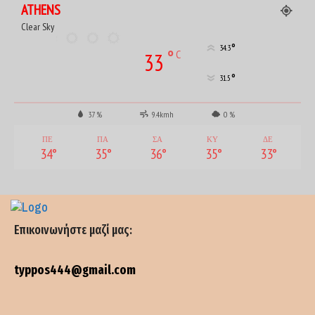
ATHENS
Clear Sky
°
34.3
°
C
33
°
31.5
37 %
9.4kmh
0 %
ΠΕ
ΠΑ
ΣΑ
ΚΥ
ΔΕ
34
°
35
°
36
°
35
°
33
°
Επικοινωνήστε μαζί μας:
typpos444@gmail.com